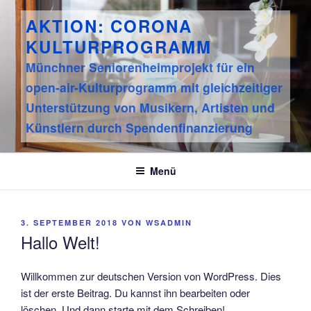
Zum
AKTION: CORONA
Inhalt
springen
KULTURPROGRAMM
Münchner Seniorenheimprojekt für ein
open-air-Kulturprogramm mit gleichzeitiger
Unterstützung von Musikern, Artisten und
Künstlern durch Spendenfinanzierung
Menü
VERÖFFENTLICHT
3. SEPTEMBER 2018
VON
WSADMIN
AM
Hallo Welt!
Willkommen zur deutschen Version von WordPress. Dies
ist der erste Beitrag. Du kannst ihn bearbeiten oder
löschen. Und dann starte mit dem Schreiben!